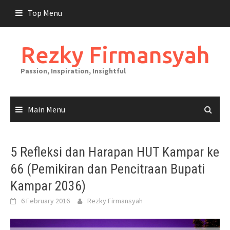
Skip
Top Menu
to
content
Rezky Firmansyah
Passion, Inspiration, Insightful
Main Menu
5 Refleksi dan Harapan HUT Kampar ke
66 (Pemikiran dan Pencitraan Bupati
Kampar 2036)
6 February 2016
Rezky Firmansyah