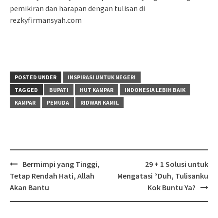
pemikiran dan harapan dengan tulisan di
rezkyfirmansyah.com
POSTED UNDER
INSPIRASI UNTUK NEGERI
TAGGED
BUPATI
HUT KAMPAR
INDONESIA LEBIH BAIK
KAMPAR
PEMUDA
RIDWAN KAMIL
Post
Bermimpi yang Tinggi,
29 + 1 Solusi untuk
navigation
Tetap Rendah Hati, Allah
Mengatasi “Duh, Tulisanku
Akan Bantu
Kok Buntu Ya?