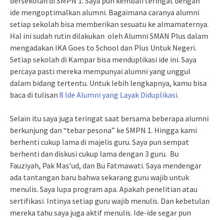
bersekolah di SMPN 1. Saya pun kembali teringat dengan
ide mengoptimalkan alumni. Bagaimana caranya alumni
setiap sekolah bisa memberikan sesuatu ke almamaternya.
Hal ini sudah rutin dilakukan oleh Alumni SMAN Plus dalam
mengadakan IKA Goes to School dan Plus Untuk Negeri.
Setiap sekolah di Kampar bisa menduplikasi ide ini. Saya
percaya pasti mereka mempunyai alumni yang unggul
dalam bidang tertentu. Untuk lebih lengkapnya, kamu bisa
baca di tulisan
8 Ide Alumni yang Layak Diduplikasi.
Selain itu saya juga teringat saat bersama beberapa alumni
berkunjung dan “tebar pesona” ke SMPN 1. Hingga kami
berhenti cukup lama di majelis guru. Saya pun sempat
berhenti dan diskusi cukup lama dengan 3 guru. Bu
Fauziyah, Pak Mas’ud, dan Bu Fatmawati. Saya mendengar
ada tantangan baru bahwa sekarang guru wajib untuk
menulis. Saya lupa program apa. Apakah penelitian atau
sertifikasi. Intinya setiap guru wajib menulis. Dan kebetulan
mereka tahu saya juga aktif menulis. Ide-ide segar pun