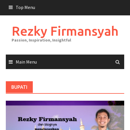
Skip
Top Menu
to
content
Rezky Firmansyah
Passion, Inspiration, Insightful
Main Menu
BUPATI