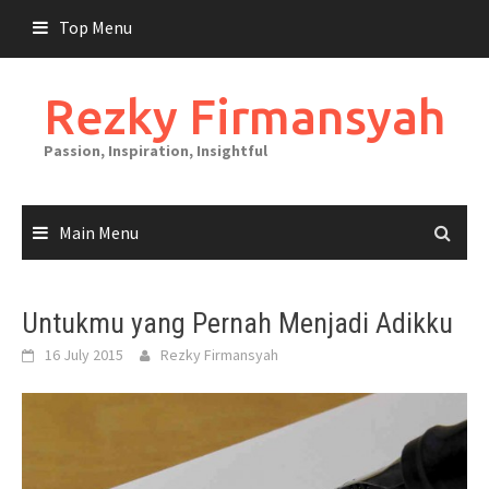
Skip
Top Menu
to
content
Rezky Firmansyah
Passion, Inspiration, Insightful
Main Menu
Untukmu yang Pernah Menjadi Adikku
16 July 2015
Rezky Firmansyah