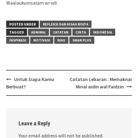
Waalaukumsalam wr wb
POSTED UNDER
REFLEKSI DAN KISAH NYATA
TAGGED
ADMIRAL
CATATAN
CINTA
INDONESIA
INSPIRASI
MOTIVASI
RIAU
SMAN PLUS
Post
Untuk Siapa Kamu
Catatan Lebaran : Memaknai
navigation
Berbuat?
Minal aidin wal Faidzin
Leave a Reply
Your email address will not be published.