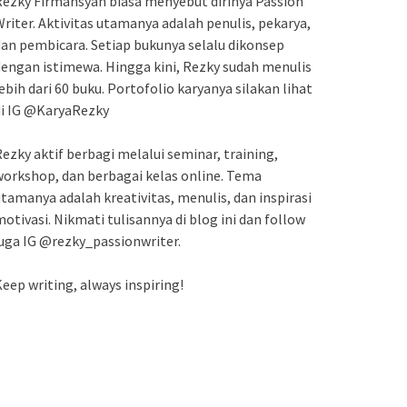
ezky Firmansyah biasa menyebut dirinya Passion
riter. Aktivitas utamanya adalah penulis, pekarya,
an pembicara. Setiap bukunya selalu dikonsep
engan istimewa. Hingga kini, Rezky sudah menulis
ebih dari 60 buku. Portofolio karyanya silakan lihat
di IG @KaryaRezky
ezky aktif berbagi melalui seminar, training,
orkshop, dan berbagai kelas online. Tema
tamanya adalah kreativitas, menulis, dan inspirasi
otivasi. Nikmati tulisannya di blog ini dan follow
uga IG @rezky_passionwriter.
eep writing, always inspiring!