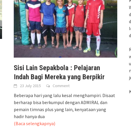
R
W
d
d
l
R
w
u
Sisi Lain Sepakbola : Pelajaran
m
Indah Bagi Mereka yang Berpikir
j
23 July 2015
Comment
K
Beberapa hari yang lalu kesal menghampiri. Disaat
berharap bisa berkumpul dengan ADMIRAL dan
pemain timnas plus yang lain, kenyataan yang
hadir hanya dua
(Baca selengkapnya)