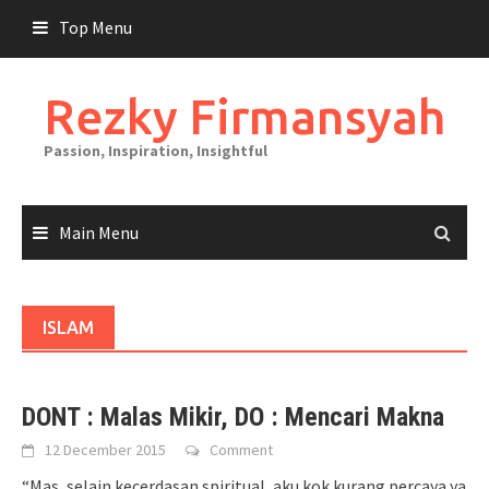
Skip
Top Menu
to
content
Rezky Firmansyah
Passion, Inspiration, Insightful
Main Menu
ISLAM
DONT : Malas Mikir, DO : Mencari Makna
12 December 2015
Comment
“Mas, selain kecerdasan spiritual, aku kok kurang percaya ya