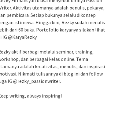
ezky Firmansyah biasa menyebut dirinya Passion
riter. Aktivitas utamanya adalah penulis, pekarya,
an pembicara. Setiap bukunya selalu dikonsep
engan istimewa. Hingga kini, Rezky sudah menulis
ebih dari 60 buku. Portofolio karyanya silakan lihat
di IG @KaryaRezky
ezky aktif berbagi melalui seminar, training,
orkshop, dan berbagai kelas online. Tema
tamanya adalah kreativitas, menulis, dan inspirasi
otivasi. Nikmati tulisannya di blog ini dan follow
uga IG @rezky_passionwriter.
eep writing, always inspiring!