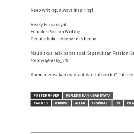
Keep writing, always inspiring!
Rezky Firmansyah
Founder Passion Writing
Penulis buku tersebar di 5 benua
Mau diskusi asik bahas soal Kepenulisan Passion
follow @rezky_rf9
Kamu merasakan manfaat dari tulisan ini? Tulis co
POSTED UNDER
REFLEKSI DAN KISAH NYATA
TAGGED
#30DWC
ALLAH
INSPIRASI
IRI
ISL