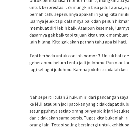
Untuk pembahasan nomor 1 dan 2, mungkin ada yang
untuk berprestasi”. Ya mungkin bisa jadi. Tapi saya
pernah tahu sepenuhnya apakah iri yang kita milik
luarnya jelek tapi dalamnya baik dan penuh hikmah.
membuat diri lebih baik. Ataupun kesemek, luarnya
dasarnya gak baik tapi tujuan kita untuk membuat d
lain hilang. Kita gak akan pernah tahu apa isi hati.
Tapi berbeda untuk contoh nomor 3. Untuk hal ters
gebetanmu belum tentu jadi jodohmu. Pun mant
lagi sebagai jodohmu. Karena jodoh itu adalah keti
Nah seperti itulah 3 hukum iri dari pandangan saya 
ke MUI ataupun jadi patokan yang tidak dapat diuba
sesungguhnya setiap orang punya sidik jari kesu
dan tidak akan sama persis. Tugas kita bukanlah 
orang lain. Tetapi saling bersinergi untuk kehidupa