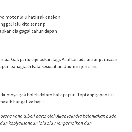
nya motor lalu hati gak enakan
nggal lalu kita senang
rapkan dia gagal tahun depan
ua. Gak perlu dijelaskan lagi. Asalkan ada unsur perasaan
un bahagia di kala kesusahan. Jauhi iri jenis ini.
 Hukumnya gak boleh dalam hal apapun. Tapi anggapan itu
asuk banget ke hati :
) orang yang diberi harta oleh Allah lalu dia belanjakan pada
mu dan kebijaksanaan lalu dia mengamalkan dan