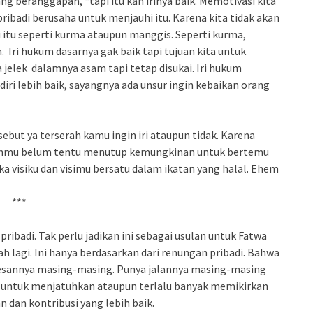
 beranggapan, “tapi itu kan irinya baik. Memotivasi kita
 pribadi berusaha untuk menjauhi itu. Karena kita tidak akan
i itu seperti kurma ataupun manggis. Seperti kurma,
 Iri hukum dasarnya gak baik tapi tujuan kita untuk
 jelek dalamnya asam tapi tetap disukai. Iri hukum
iri lebih baik, sayangnya ada unsur ingin kebaikan orang
ebut ya terserah kamu ingin iri ataupun tidak. Karena
anmu belum tentu menutup kemungkinan untuk bertemu
ka visiku dan visimu bersatu dalam ikatan yang halal. Ehem
***
pribadi. Tak perlu jadikan ini sebagai usulan untuk Fatwa
h lagi. Ini hanya berdasarkan dari renungan pribadi. Bahwa
ksesannya masing-masing. Punya jalannya masing-masing
iri untuk menjatuhkan ataupun terlalu banyak memikirkan
n dan kontribusi yang lebih baik.