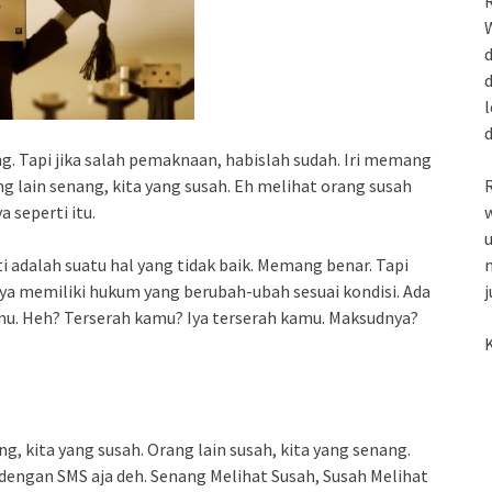
R
W
d
d
l
g. Tapi jika salah pemaknaan, habislah sudah. Iri memang
ang lain senang, kita yang susah. Eh melihat orang susah
R
 seperti itu.
w
u
 adalah suatu hal yang tidak baik. Memang benar. Tapi
m
aya memiliki hukum yang berubah-ubah sesuai kondisi. Ada
j
mu. Heh? Terserah kamu? Iya terserah kamu. Maksudnya?
K
ng, kita yang susah. Orang lain susah, kita yang senang.
an SMS aja deh. Senang Melihat Susah, Susah Melihat