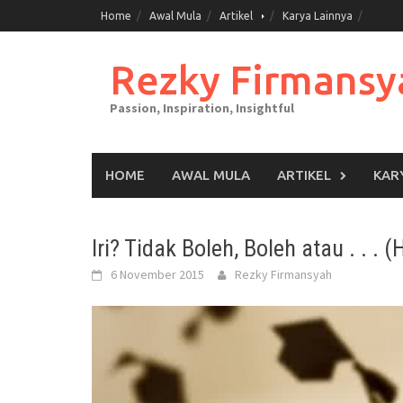
Skip
Home
Awal Mula
Artikel
Karya Lainnya
to
content
Rezky Firmansy
Passion, Inspiration, Insightful
HOME
AWAL MULA
ARTIKEL
KAR
Iri? Tidak Boleh, Boleh atau . . .
6 November 2015
Rezky Firmansyah