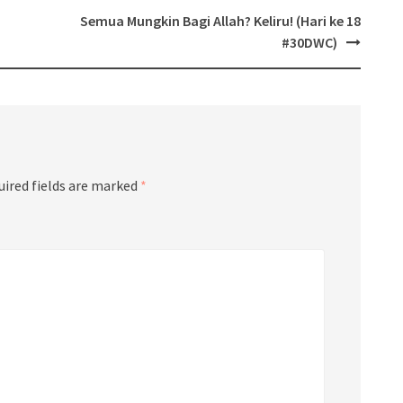
Semua Mungkin Bagi Allah? Keliru! (Hari ke 18
#30DWC)
uired fields are marked
*