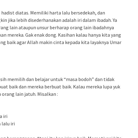
i hadist diatas. Memiliki harta lalu bersedekah, dan
kin jika lebih disederhanakan adalah iri dalam ibadah. Ya
rang lain ataupun unsur berharap orang lain ibadahnya
n mereka. Gak enak dong. Kasihan kalau hanya kita yang
ng baik agar Allah makin cinta kepada kita layaknya Umar
masih memilih dan belajar untuk “masa bodoh” dan tidak
rbuat baik dan mereka berbuat baik. Kalau mereka lupa yuk
rang lain jatuh. Misalkan :
 iri
alu iri