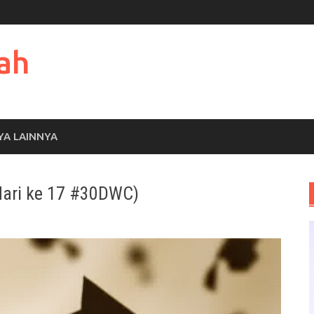
ah
YA LAINNYA
 (Hari ke 17 #30DWC)