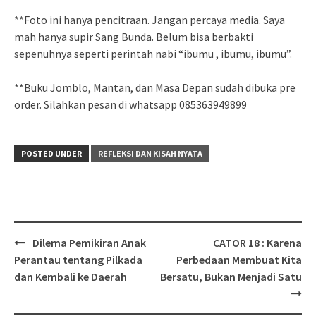
**Foto ini hanya pencitraan. Jangan percaya media. Saya
mah hanya supir Sang Bunda. Belum bisa berbakti
sepenuhnya seperti perintah nabi “ibumu , ibumu, ibumu”.
**Buku Jomblo, Mantan, dan Masa Depan sudah dibuka pre
order. Silahkan pesan di whatsapp 085363949899
POSTED UNDER
REFLEKSI DAN KISAH NYATA
Post
Dilema Pemikiran Anak
CATOR 18 : Karena
navigation
Perantau tentang Pilkada
Perbedaan Membuat Kita
dan Kembali ke Daerah
Bersatu, Bukan Menjadi Satu