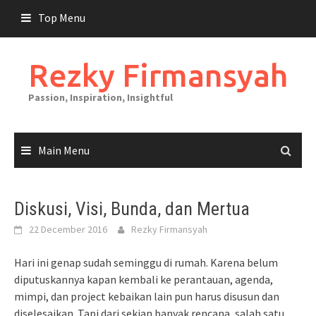
Skip
Top Menu
to
content
Rezky Firmansyah
Passion, Inspiration, Insightful
Main Menu
Diskusi, Visi, Bunda, dan Mertua
22 December 2016
Rezky Firmansyah
Hari ini genap sudah seminggu di rumah. Karena belum
diputuskannya kapan kembali ke perantauan, agenda,
mimpi, dan project kebaikan lain pun harus disusun dan
diselesaikan. Tapi dari sekian banyak rencana, salah satu