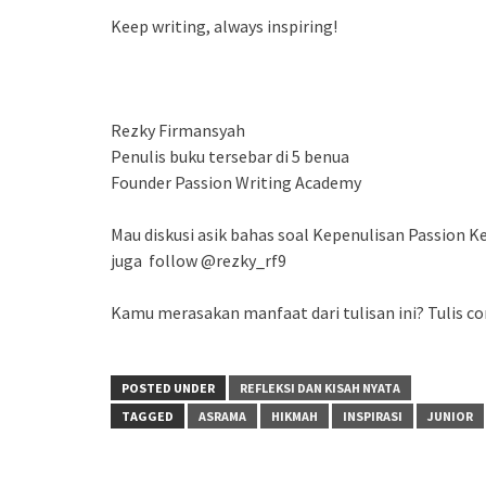
Keep writing, always inspiring!
Rezky Firmansyah
Penulis buku tersebar di 5 benua
Founder Passion Writing Academy
Mau diskusi asik bahas soal Kepenulisan Passion
juga follow @rezky_rf9
Kamu merasakan manfaat dari tulisan ini? Tulis co
POSTED UNDER
REFLEKSI DAN KISAH NYATA
TAGGED
ASRAMA
HIKMAH
INSPIRASI
JUNIOR