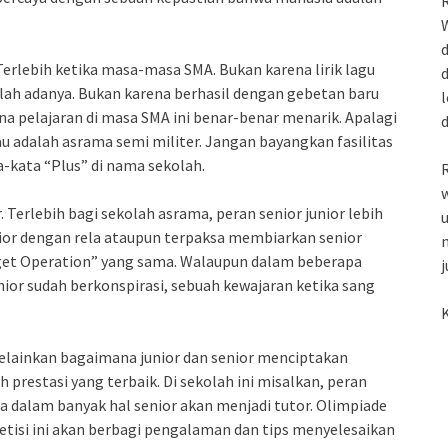
R
W
d
. Terlebih ketika masa-masa SMA. Bukan karena lirik lagu
d
ulah adanya. Bukan karena berhasil dengan gebetan baru
l
ena pelajaran di masa SMA ini benar-benar menarik. Apalagi
u adalah asrama semi militer. Jangan bayangkan fasilitas
-kata “Plus” di nama sekolah.
R
w
. Terlebih bagi sekolah asrama, peran senior junior lebih
u
unior dengan rela ataupun terpaksa membiarkan senior
m
get Operation” yang sama. Walaupun dalam beberapa
j
unior sudah berkonspirasi, sebuah kewajaran ketika sang
K
Melainkan bagaimana junior dan senior menciptakan
restasi yang terbaik. Di sekolah ini misalkan, peran
na dalam banyak hal senior akan menjadi tutor. Olimpiade
tisi ini akan berbagi pengalaman dan tips menyelesaikan