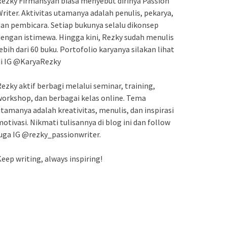
ezky Firmansyah biasa menyebut dirinya Passion
riter. Aktivitas utamanya adalah penulis, pekarya,
an pembicara. Setiap bukunya selalu dikonsep
engan istimewa. Hingga kini, Rezky sudah menulis
ebih dari 60 buku. Portofolio karyanya silakan lihat
di IG @KaryaRezky
ezky aktif berbagi melalui seminar, training,
orkshop, dan berbagai kelas online. Tema
tamanya adalah kreativitas, menulis, dan inspirasi
otivasi. Nikmati tulisannya di blog ini dan follow
uga IG @rezky_passionwriter.
eep writing, always inspiring!