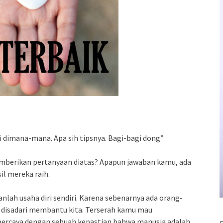
 dimana-mana. Apa sih tipsnya. Bagi-bagi dong”
mberikan pertanyaan diatas? Apapun jawaban kamu, ada
sil mereka raih.
nlah usaha diri sendiri. Karena sebenarnya ada orang-
an disadari membantu kita. Terserah kamu mau
 percaya dengan sebuah kepastian bahwa manusia adalah