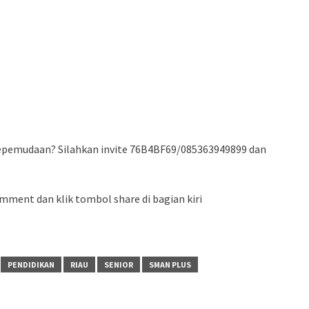
 Kepemudaan? Silahkan invite 76B4BF69/085363949899 dan
mment dan klik tombol share di bagian kiri
PENDIDIKAN
RIAU
SENIOR
SMAN PLUS