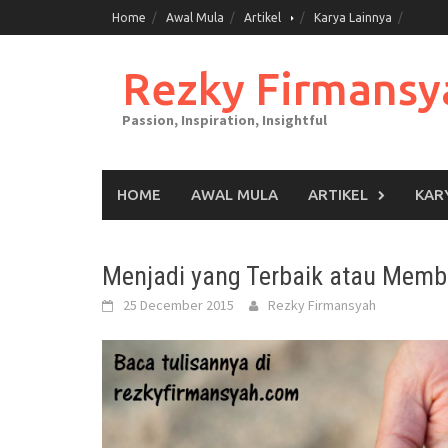
Skip
Home
Awal Mula
Artikel
Karya Lainnya
to
content
Rezky Firmansy
Passion, Inspiration, Insightful
HOME
AWAL MULA
ARTIKEL
KAR
Menjadi yang Terbaik atau Memb
25 December 2015
Rezky Firmansyah