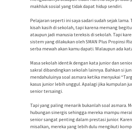
makhluk sosial yang tidak dapat hidup sendiri.
Pelajaran seperti ini saya sadari sudah sejak lama
kisah kasih di sekolah, tapi karena memang begit
ataupun jadi manusia tereksis di sekolah. Tapi kar
sistem yang dilakukan oleh SMAN Plus Propinsi Ria
serba mewah akan kamu dapati. Walaupun ada kata
Masa sekolah identik dengan kata junior dan senior
sakral dibandingkan sekolah lainnya. Bahkan si j
mendahuluinya soal asmara ketika menyukai “Tar
kasus junior lebih unggul. Apalagi jika kumpulan j
senior tersaingi.
Tapi yang paling menarik bukanlah soal asmara. 
hubungan sinergis sehingga mereka mampu meraih p
senior sangat penting dalam prestasi junior. Kare
misalkan, mereka yang lebih dulu mengikuti kompe