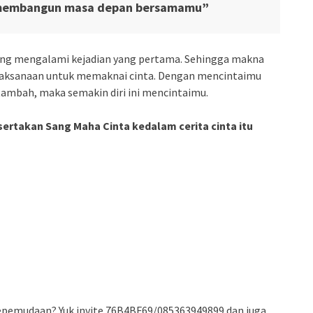
n membangun masa depan bersamamu”
sering mengalami kejadian yang pertama. Sehingga makna
bijaksanaan untuk memaknai cinta. Dengan mencintaimu
tambah, maka semakin diri ini mencintaimu.
ertakan Sang Maha Cinta kedalam cerita cinta itu
 Kepemudaan? Yuk invite 76B4BF69/085363949899 dan juga