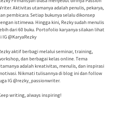
ezky Firmansyah biasa menyebut dirinya Passion
riter. Aktivitas utamanya adalah penulis, pekarya,
an pembicara. Setiap bukunya selalu dikonsep
engan istimewa. Hingga kini, Rezky sudah menulis
ebih dari 60 buku. Portofolio karyanya silakan lihat
di IG @KaryaRezky
ezky aktif berbagi melalui seminar, training,
orkshop, dan berbagai kelas online. Tema
tamanya adalah kreativitas, menulis, dan inspirasi
otivasi. Nikmati tulisannya di blog ini dan follow
uga IG @rezky_passionwriter.
eep writing, always inspiring!