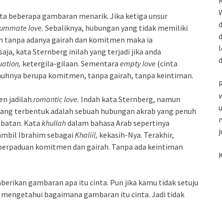
R
W
ta beberapa gambaran menarik. Jika ketiga unsur
d
ummate love.
Sebaliknya, hubungan yang tidak memiliki
d
tim tanpa adanya gairah dan komitmen maka ia
l
saja, kata Sternberg inilah yang terjadi jika anda
uation,
ketergila-gilaan. Sementara
empty love
(cinta
enuhnya berupa komitmen, tanpa gairah, tanpa keintiman.
R
w
en jadilah
romantic love.
Indah kata Sternberg, namun
u
 yang terbentuk adalah sebuah hubungan akrab yang penuh
m
abatan. Kata
khullah
dalam bahasa Arab sepertinya
j
ambil Ibrahim sebagai
Khaliil,
kekasih-Nya. Terakhir,
 perpaduan komitmen dan gairah. Tanpa ada keintiman
K
erikan gambaran apa itu cinta. Pun jika kamu tidak setuju
h mengetahui bagaimana gambaran itu cinta. Jadi tidak