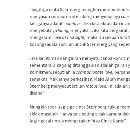
“Segitiga cinta Sternberg mungkin memberikan ki
menyusun sempurna Sternberg menyebutnya
cons
ketiganya adalah
non-love.
Jika kita akrab dan in
menyebutnya
liking,
menyukai. Jika kita bergairah 
mengalami
love at first sight,
maka itu sebuah
infat
kosong) adalah istilah untuk Sternberg yang sep
Jika keintiman dan gairah menyatu tanpa komitm
sementara. Jika yang ditanggalkan adalah gairah
komitmen, sebutlah ia
companionate love
, persah
semakna. Maknanya perkasihan. Maka Allah meng
Sternberg menyebut istilah
fatous love.
Ini adalah
disana.”
Mungkin teori segitiga cinta Sternberg cukup memb
tidak masalah. Hanya saja paling tidak kamu suda
lagi ngasal untuk mengatakan “Aku Cinta Kamu”