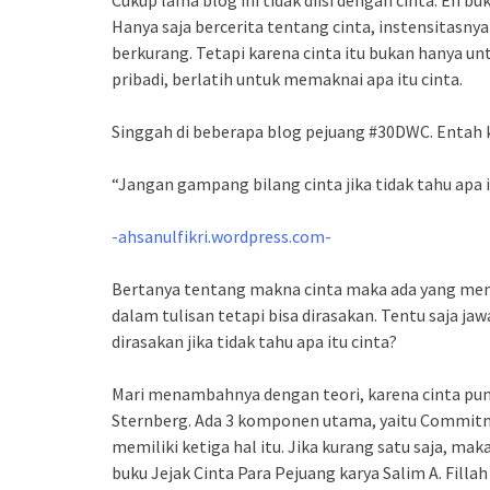
Cukup lama blog ini tidak diisi dengan cinta. Eh buk
Hanya saja bercerita tentang cinta, instensitasnya
berkurang. Tetapi karena cinta itu bukan hanya unt
pribadi, berlatih untuk memaknai apa itu cinta.
Singgah di beberapa blog pejuang #30DWC. Entah k
“Jangan gampang bilang cinta jika tidak tahu apa i
-ahsanulfikri.wordpress.com-
Bertanya tentang makna cinta maka ada yang me
dalam tulisan tetapi bisa dirasakan. Tentu saja 
dirasakan jika tidak tahu apa itu cinta?
Mari menambahnya dengan teori, karena cinta pun m
Sternberg. Ada 3 komponen utama, yaitu Commitme
memiliki ketiga hal itu. Jika kurang satu saja, ma
buku Jejak Cinta Para Pejuang karya Salim A. Filla