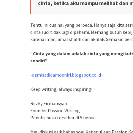
cinta, ketika aku mampu melihat da
Tentu ini dua hal yang berbeda. Hanya saja kita 
cinta suci tidak lagi dipahami. Memang butuh ke
karena iman, amal shalih dan akhlak. Semakin ber
“Cinta yang dalam adalah cinta yang mengikuts
sendiri”
-azmisadidamoeniri.blogspot.co.id-
Keep writing, always inspiring!
Rezky Firmansyah
Founder Passion Writing
Penulis buku tersebar di 5 benua
Mau diskusi asik bahas soal Kepenulisan Passion