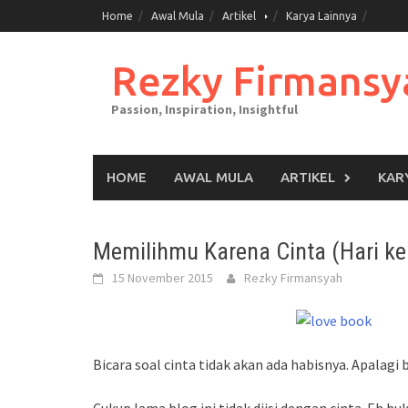
Skip
Home
Awal Mula
Artikel
Karya Lainnya
to
content
Rezky Firmansy
Passion, Inspiration, Insightful
HOME
AWAL MULA
ARTIKEL
KAR
Memilihmu Karena Cinta (Hari k
15 November 2015
Rezky Firmansyah
Bicara soal cinta tidak akan ada habisnya. Apalagi 