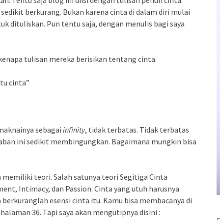
an. Tentu saja blog ini diisi dengan tulisan penuh cinta.
 sedikit berkurang. Bukan karena cinta di dalam diri mulai
uk dituliskan. Pun tentu saja, dengan menulis bagi saya
enapa tulisan mereka berisikan tentang cinta.
tu cinta”
maknainya sebagai
infinity
, tidak terbatas. Tidak terbatas
jawaban ini sedikit membingungkan. Bagaimana mungkin bisa
emiliki teori. Salah satunya teori Segitiga Cinta
nt, Intimacy, dan Passion. Cinta yang utuh harusnya
ka berkuranglah esensi cinta itu. Kamu bisa membacanya di
h halaman 36. Tapi saya akan mengutipnya disini :