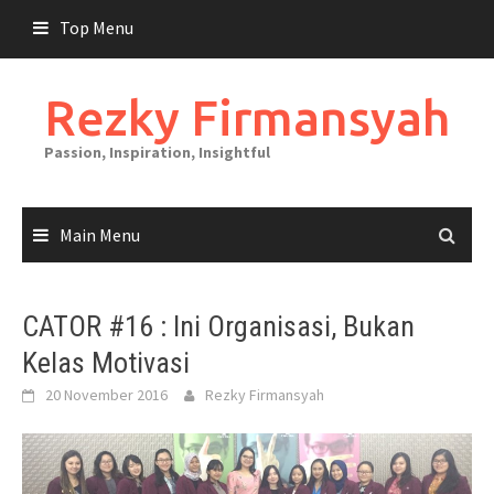
Skip
Top Menu
to
content
Rezky Firmansyah
Passion, Inspiration, Insightful
Main Menu
CATOR #16 : Ini Organisasi, Bukan
Kelas Motivasi
20 November 2016
Rezky Firmansyah