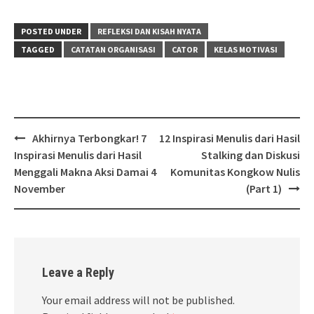
POSTED UNDER
REFLEKSI DAN KISAH NYATA
TAGGED
CATATAN ORGANISASI
CATOR
KELAS MOTIVASI
Post
Akhirnya Terbongkar! 7
12 Inspirasi Menulis dari Hasil
navigation
Inspirasi Menulis dari Hasil
Stalking dan Diskusi
Menggali Makna Aksi Damai 4
Komunitas Kongkow Nulis
November
(Part 1)
Leave a Reply
Your email address will not be published.