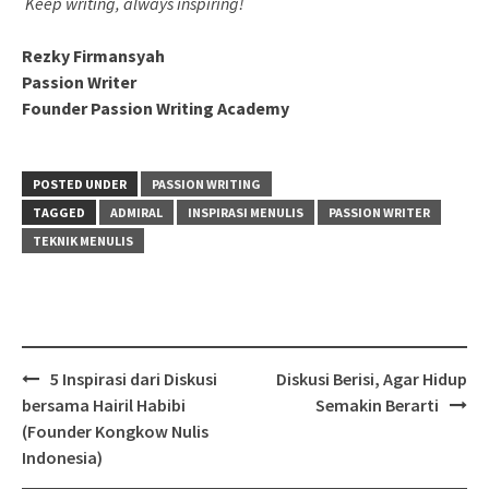
Keep writing, always inspiring!
Rezky Firmansyah
Passion Writer
Founder Passion Writing Academy
POSTED UNDER
PASSION WRITING
TAGGED
ADMIRAL
INSPIRASI MENULIS
PASSION WRITER
TEKNIK MENULIS
Post
5 Inspirasi dari Diskusi
Diskusi Berisi, Agar Hidup
navigation
bersama Hairil Habibi
Semakin Berarti
(Founder Kongkow Nulis
Indonesia)