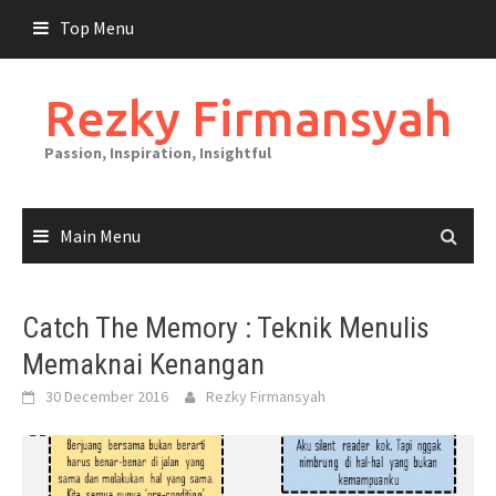
Skip
Top Menu
to
content
Rezky Firmansyah
Passion, Inspiration, Insightful
Main Menu
Catch The Memory : Teknik Menulis
Memaknai Kenangan
30 December 2016
Rezky Firmansyah