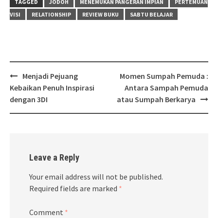
TAGGED
JODOH
MENEMUKAN PANGERAN IMPIAN
PERTEMUAN
VISI
RELATIONSHIP
REVIEW BUKU
SABTU BELAJAR
Post
Menjadi Pejuang
Momen Sumpah Pemuda :
navigation
Kebaikan Penuh Inspirasi
Antara Sampah Pemuda
dengan 3DI
atau Sumpah Berkarya
Leave a Reply
Your email address will not be published.
Required fields are marked
*
Comment
*