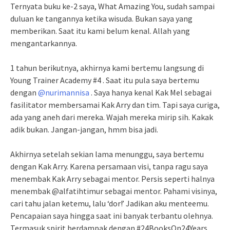
Ternyata buku ke-2 saya, What Amazing You, sudah sampai
duluan ke tangannya ketika wisuda. Bukan saya yang
memberikan. Saat itu kami belum kenal. Allah yang
mengantarkannya.
1 tahun berikutnya, akhirnya kami bertemu langsung di
Young Trainer Academy #4 . Saat itu pula saya bertemu
dengan
@nurimannisa
. Saya hanya kenal Kak Mel sebagai
fasilitator membersamai Kak Arry dan tim. Tapi saya curiga,
ada yang aneh dari mereka. Wajah mereka mirip sih. Kakak
adik bukan. Jangan-jangan, hmm bisa jadi.
Akhirnya setelah sekian lama menunggu, saya bertemu
dengan Kak Arry. Karena persamaan visi, tanpa ragu saya
menembak Kak Arry sebagai mentor. Persis seperti halnya
menembak @alfatihtimur sebagai mentor. Pahami visinya,
cari tahu jalan ketemu, lalu ‘dor!’ Jadikan aku menteemu.
Pencapaian saya hingga saat ini banyak terbantu olehnya.
Termasuk spirit berdampak dengan #24BooksOn24Years