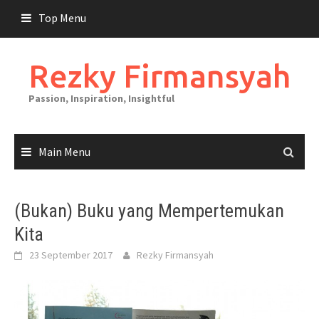
Skip
Top Menu
to
content
Rezky Firmansyah
Passion, Inspiration, Insightful
Main Menu
(Bukan) Buku yang Mempertemukan
Kita
23 September 2017
Rezky Firmansyah