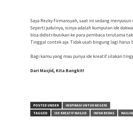
Saya Rezky Firmansyah, saat ini sedang menyusu
Seperti judulnya, isinya adalah kumpulan ide dakwa
bisa didistribusikan ke para pembaca terutama tak
Tinggal contek aja. Tidak usah bingung lagi harus 
Bagi kamu yang mau punya ide kreatif silakan tin
Dari Masjid, Kita Bangkit!
POSTED UNDER
INSPIRASI UNTUK NEGERI
TAGGED
IDE KREATIF MASJID
INFAK BERAS
MASJID