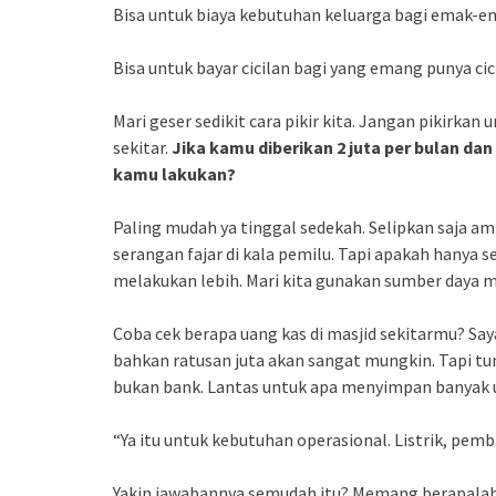
Bisa untuk biaya kebutuhan keluarga bagi emak-e
Bisa untuk bayar cicilan bagi yang emang punya cic
Mari geser sedikit cara pikir kita. Jangan pikirkan 
sekitar.
Jika kamu diberikan 2 juta per bulan da
kamu lakukan?
Paling mudah ya tinggal sedekah. Selipkan saja amp
serangan fajar di kala pemilu. Tapi apakah hanya se
melakukan lebih. Mari kita gunakan sumber daya m
Coba cek berapa uang kas di masjid sekitarmu? Saya
bahkan ratusan juta akan sangat mungkin. Tapi tu
bukan bank. Lantas untuk apa menyimpan banyak 
“Ya itu untuk kebutuhan operasional. Listrik, pemb
Yakin jawabannya semudah itu? Memang berapalah 