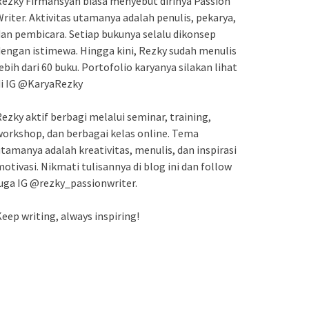
ezky Firmansyah biasa menyebut dirinya Passion
riter. Aktivitas utamanya adalah penulis, pekarya,
an pembicara. Setiap bukunya selalu dikonsep
engan istimewa. Hingga kini, Rezky sudah menulis
ebih dari 60 buku. Portofolio karyanya silakan lihat
di IG @KaryaRezky
ezky aktif berbagi melalui seminar, training,
orkshop, dan berbagai kelas online. Tema
tamanya adalah kreativitas, menulis, dan inspirasi
otivasi. Nikmati tulisannya di blog ini dan follow
uga IG @rezky_passionwriter.
eep writing, always inspiring!