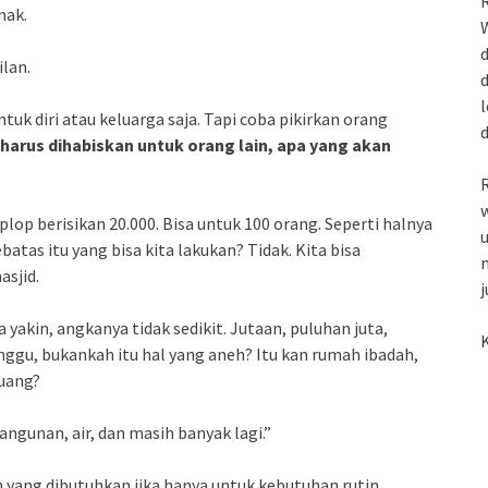
R
mak.
W
d
ilan.
d
l
untuk diri atau keluarga saja. Tapi coba pikirkan orang
n harus dihabiskan untuk orang lain, apa yang akan
R
w
lop berisikan 20.000. Bisa untuk 100 orang. Seperti halnya
u
batas itu yang bisa kita lakukan? Tidak. Kita bisa
m
asjid.
j
 yakin, angkanya tidak sedikit. Jutaan, puluhan juta,
K
nggu, bukankah itu hal yang aneh? Itu kan rumah ibadah,
uang?
angunan, air, dan masih banyak lagi.”
yang dibutuhkan jika hanya untuk kebutuhan rutin