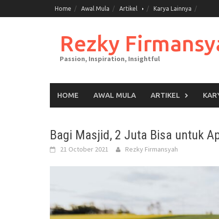
Skip
Home
Awal Mula
Artikel
Karya Lainnya
to
content
Rezky Firmansy
Passion, Inspiration, Insightful
HOME
AWAL MULA
ARTIKEL
KAR
Bagi Masjid, 2 Juta Bisa untuk A
21 October 2021
Rezky Firmansyah