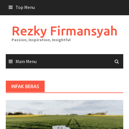
Skip
Top Menu
to
content
Rezky Firmansyah
Passion, Inspiration, Insightful
Main Menu
INFAK BERAS