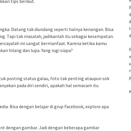
R
kkan tips berikut.
W
d
d
l
sangka. Datang tak diundang seperti halnya kenangan. Bisa
ang. Tapi tak masalah, jadikanlah itu sebagai kesempatan.
Percayalah ini sangat bermanfaat. Karena ketika kamu
R
an hilang dan lupa. Yang rugi siapa?
w
u
m
j
uk posting status galau, foto tak penting ataupun sok
nyakan pada diri sendiri, apakah hal semacam itu
K
dia. Bisa dengan belajar di grup Facebook, explore apa
ent dengan gambar. Jadi dengan beberapa gambar