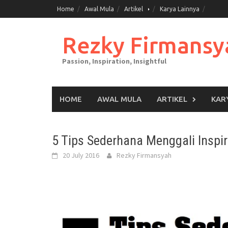
Skip
Home
Awal Mula
Artikel
Karya Lainnya
to
content
Rezky Firmansy
Passion, Inspiration, Insightful
HOME
AWAL MULA
ARTIKEL
KAR
5 Tips Sederhana Menggali Inspir
20 July 2016
Rezky Firmansyah