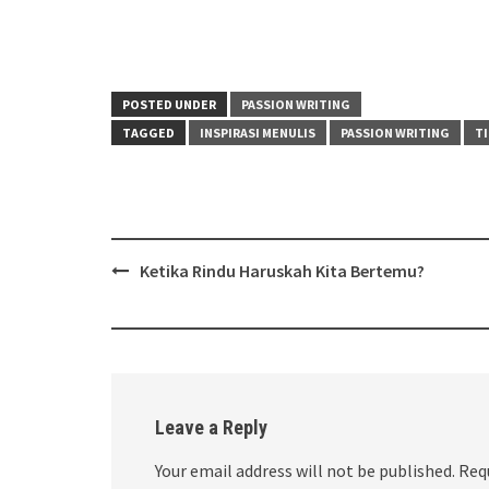
POSTED UNDER
PASSION WRITING
TAGGED
INSPIRASI MENULIS
PASSION WRITING
TI
Post
Ketika Rindu Haruskah Kita Bertemu?
navigation
Leave a Reply
Your email address will not be published.
Req