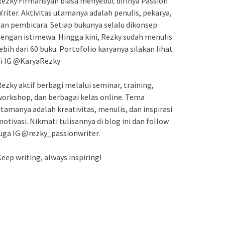
ezky Firmansyah biasa menyebut dirinya Passion
riter. Aktivitas utamanya adalah penulis, pekarya,
an pembicara. Setiap bukunya selalu dikonsep
engan istimewa. Hingga kini, Rezky sudah menulis
ebih dari 60 buku. Portofolio karyanya silakan lihat
di IG @KaryaRezky
ezky aktif berbagi melalui seminar, training,
orkshop, dan berbagai kelas online. Tema
tamanya adalah kreativitas, menulis, dan inspirasi
otivasi. Nikmati tulisannya di blog ini dan follow
uga IG @rezky_passionwriter.
eep writing, always inspiring!