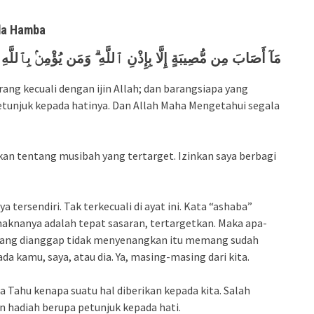
ada Hamba
مَآ أَصَابَ مِن مُّصِيبَةٍ إِلَّا بِإِذْنِ ٱللَّهِ ۗ وَمَن يُؤْمِنۢ بِٱللَّهِ ي
ng kecuali dengan ijin Allah; dan barangsiapa yang
etunjuk kepada hatinya. Dan Allah Maha Mengetahui segala
an tentang musibah yang tertarget. Izinkan saya berbagi
 tersendiri. Tak terkecuali di ayat ini. Kata “ashaba”
aknanya adalah tepat sasaran, tertargetkan. Maka apa-
ah yang dianggap tidak menyenangkan itu memang sudah
a kamu, saya, atau dia. Ya, masing-masing dari kita.
ha Tahu kenapa suatu hal diberikan kepada kita. Salah
n hadiah berupa petunjuk kepada hati.