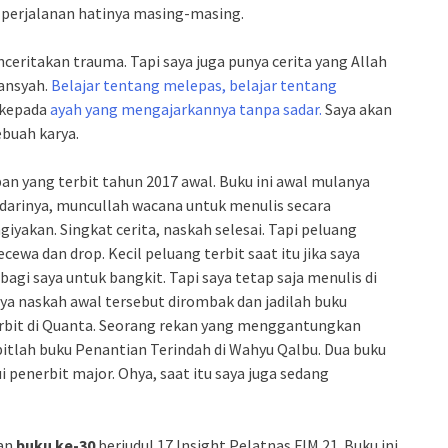
a perjalanan hatinya masing-masing.
nceritakan trauma. Tapi saya juga punya cerita yang Allah
mansyah.
Belajar tentang melepas, belajar tentang
h kepada
ayah yang mengajarkannya tanpa sadar.
Saya akan
ebuah karya.
n yang terbit tahun 2017 awal. Buku ini awal mulanya
e darinya, muncullah wacana untuk menulis secara
iyakan. Singkat cerita, naskah selesai. Tapi peluang
ewa dan drop. Kecil peluang terbit saat itu jika saya
agi saya untuk bangkit. Tapi saya tetap saja menulis di
nya naskah awal tersebut dirombak dan jadilah buku
erbit di Quanta. Seorang rekan yang menggantungkan
bitlah buku Penantian Terindah di Wahyu Qalbu. Dua buku
 penerbit major. Ohya, saat itu saya juga sedang
dan
buku ke-30
berjudul 17 Insight Pelatnas FIM 21. Buku ini