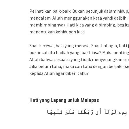
Perhatikan baik-baik. Bukan petunjuk dalam hidup,
mendalam. Allah menggunakan kata yahdi qalbihi (
membimbingnya). Hati kita yang dibimbing, begit
menentukan kehidupan kita.
Saat kecewa, hati yang merasa. Saat bahagia, hati
bukankah itu hadiah yang luar biasa? Maka pentin
Allah bahwa sesuatu yang tidak menyenangkan terja
Jika belum tahu, maka cari tahu dengan berpikir se
kepada Allah agar diberi tahu?
Hati yang Lapang untuk Melepas
 بِهِۦ لَوْلَآ أَن رَّبَطْنَا عَلَىٰ قَلْبِهَا