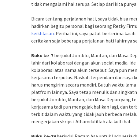
tidak mengalami hal serupa. Setiap dari kita puny
Bicara tentang perjalanan hati, saya tidak bisa me
hadirkan begitu personal bagi seorang Rezky Fir
keikhlasan.
Perihal ini, saya patut berterima kasi
ceritakan saja beberapa perjalanan hati lahirnya s
Buku ke-7
berjudul Jomblo, Mantan, dan Masa Depa
lahir dari kolaborasi dengan akun social media. Id
kolaborasi atas nama akun tersebut. Saya pun meng
kerjasama terputus. Naskah terpendam dan saya kec
harus mengirim secara mandiri. Butuh waktu lama b
platfrom lainnya. Saya tetap menulis dan singkat
berjudul Jomblo, Mantan, dan Masa Depan yang t
kerjasama tadi pun mengajak balikan lagi, dan ter
terbit dalam waktu yang tidak jauh berbeda melalui
mengerjakan skripsi. Alhamdulillah ala kulli hal.
Buku ke-29
berjudul Ragam Asa untuk Indonesia 