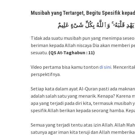
Musibah yang Tertarget, Begitu Spesifik kep
َهْدِ قَلْبَهُۥ ۚ وَٱللَّهُ بِكُلِّ شَىْءٍ عَلِيمٌ
Tidak ada suatu musibah pun yang menimpa seseora
beriman kepada Allah niscaya Dia akan memberi p
sesuatu.
(QS At-Taghabun : 11)
Video pertama bisa kamu tonton
di sini.
Menceritak
perspektifnya.
Setiap kata dalam ayat Al-Quran pasti ada maknanya
adalah salah satu yang menarik. Kenapa? Karena m
apa yang terjadi pada diri kita, termasuk musib
spesifik Allah berikan kepada seorang hamba. Kepad
Semua yang terjadi tentu atas izin Allah. Allah Ma
satunya agar iman kita teruji dan Allah memberika