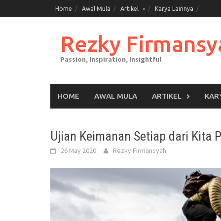
Skip
Home
Awal Mula
Artikel
Karya Lainnya
to
content
Rezky Firmansy
Passion, Inspiration, Insightful
HOME
AWAL MULA
ARTIKEL
KAR
Ujian Keimanan Setiap dari Kita 
26 May 2020
Rezky Firmansyah