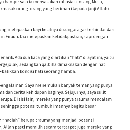
ya hampir saja ia menyatakan rahasia tentang Musa,
ermasuk orang-orang yang beriman (kepada janji Allah).
ng melepaskan bayi kecilnya di sungai agar terhindar dari
im Firaun. Dia melepaskan ketidakpastian, tapi dengan
arik. Ada dua kata yang diartikan “hati” di ayat ini, yaitu
bergejolak, sedangkan qalbiha dimaknakan dengan hati
balikkan kondisi hati seorang hamba.
ta pengalaman. Saya menemukan banyak teman yang punya
 dan cerita kehidupan baginya. Sejujurnya, saya sulit
erupa. Di sisi lain, mereka yang punya trauma mendalam
t sehingga potensi tumbuh imannya begitu besar.
an “hadiah” berupa trauma yang menjadi potensi
n, Allah pasti memilih secara tertarget juga mereka yang