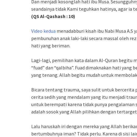
Dan menjadi kosonglah hati ibu Musa. Sesungguhn
seandainya tidak Kami teguhkan hatinya, agar ia t
(QS Al-Qashash : 10)
Video kedua
menadabburi kisah ibu Nabi Musa A.S ya
pembunuhan anak laki-laki secara massal oleh rez
hati yang beriman.
Lagi-lagi, pemilihan kata dalam Al-Quran begitu men
“fuad” dan “qalbiha”. Fuad dimaknakan hati yang 
yang tenang. Allah begitu mudah untuk membolak-
Bicara tentang trauma, saya sulit untuk berceri
cerita sedih yang mendalam yang itu menjadi trauma
untuk berempati karena tidak punya pengalaman s
adalah sosok yang Allah pilihkan dengan tertarge
Lalu haruskah iri dengan mereka yang Allah berik
bertumbuhnya iman? Tidak perlu. Karena di sisi lai