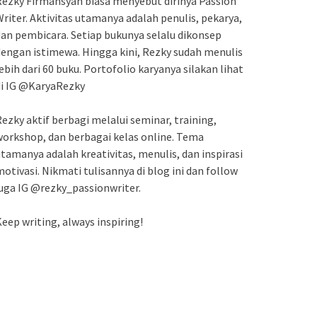
ezky Firmansyah biasa menyebut dirinya Passion
riter. Aktivitas utamanya adalah penulis, pekarya,
an pembicara. Setiap bukunya selalu dikonsep
engan istimewa. Hingga kini, Rezky sudah menulis
ebih dari 60 buku. Portofolio karyanya silakan lihat
di IG @KaryaRezky
ezky aktif berbagi melalui seminar, training,
orkshop, dan berbagai kelas online. Tema
tamanya adalah kreativitas, menulis, dan inspirasi
otivasi. Nikmati tulisannya di blog ini dan follow
uga IG @rezky_passionwriter.
eep writing, always inspiring!