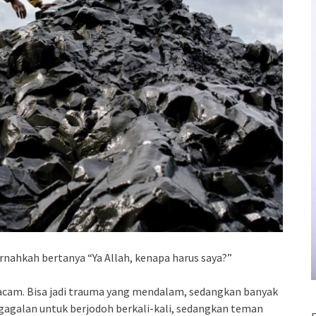
nahkah bertanya “Ya Allah, kenapa harus saya?”
acam. Bisa jadi trauma yang mendalam, sedangkan banyak
egagalan untuk berjodoh berkali-kali, sedangkan teman