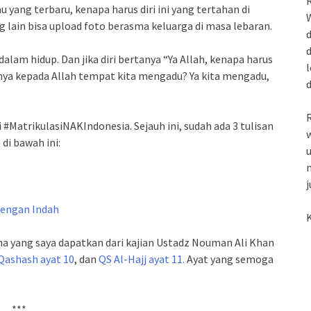
R
u yang terbaru, kenapa harus diri ini yang tertahan di
W
lain bisa upload foto berasma keluarga di masa lebaran.
d
d
lam hidup. Dan jika diri bertanya “Ya Allah, kenapa harus
l
nya kepada Allah tempat kita mengadu? Ya kita mengadu,
R
 #MatrikulasiNAKIndonesia. Sejauh ini, sudah ada 3 tulisan
w
 di bawah ini:
u
m
j
dengan Indah
K
na yang saya dapatkan dari kajian Ustadz Nouman Ali Khan
Qashash ayat 10
, dan
QS Al-Hajj ayat 11.
Ayat yang semoga
***