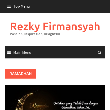
Skip
Top Menu
to
content
Rezky Firmansyah
Passion, Inspiration, Insightful
Main Menu
RAMADHAN