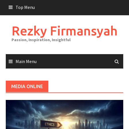
Skip
Top Menu
to
content
Rezky Firmansyah
Passion, Inspiration, Insightful
Main Menu
MEDIA ONLINE