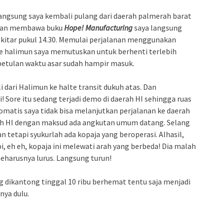
angsung saya kembali pulang dari daerah palmerah barat
n dan membawa buku
Hope! Manufacturing
saya langsung
kitar pukul 14.30. Memulai perjalanan menggunakan
alte halimun saya memutuskan untuk berhenti terlebih
betulan waktu asar sudah hampir masuk.
i dari Halimun ke halte transit dukuh atas. Dan
i! Sore itu sedang terjadi demo di daerah HI sehingga ruas
tomatis saya tidak bisa melanjutkan perjalanan ke daerah
ah HI dengan maksud ada angkutan umum datang. Selang
 tetapi syukurlah ada kopaja yang beroperasi. Alhasil,
pi, eh eh, kopaja ini melewati arah yang berbeda! Dia malah
seharusnya lurus. Langsung turun!
ang dikantong tinggal 10 ribu berhemat tentu saja menjadi
nya dulu.