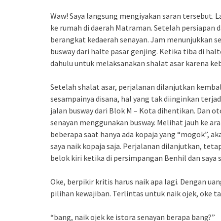
Waw! Saya langsung mengiyakan saran tersebut. L
ke rumah di daerah Matraman. Setelah persiapa
berangkat kedaerah senayan. Jam menunjukkan se
busway dari halte pasar genjing. Ketika tiba di h
dahulu untuk melaksanakan shalat asar karena ke
Setelah shalat asar, perjalanan dilanjutkan kembal
sesampainya disana, hal yang tak diinginkan terjad
jalan busway dari Blok M – Kota dihentikan. Dan o
senayan menggunakan busway. Melihat jauh ke ar
beberapa saat hanya ada kopaja yang “mogok”, akan
saya naik kopaja saja. Perjalanan dilanjutkan, teta
belok kiri ketika di persimpangan Benhil dan saya 
Oke, berpikir kritis harus naik apa lagi. Dengan u
pilihan kewajiban. Terlintas untuk naik ojek, oke ta
“bang, naik ojek ke istora senayan berapa bang?”