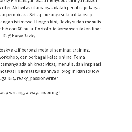
ezky Firmansyah biasa menyebut dirinya Passion
riter. Aktivitas utamanya adalah penulis, pekarya,
an pembicara. Setiap bukunya selalu dikonsep
engan istimewa. Hingga kini, Rezky sudah menulis
ebih dari 60 buku. Portofolio karyanya silakan lihat
di IG @KaryaRezky
ezky aktif berbagi melalui seminar, training,
orkshop, dan berbagai kelas online. Tema
tamanya adalah kreativitas, menulis, dan inspirasi
otivasi. Nikmati tulisannya di blog ini dan follow
uga IG @rezky_passionwriter.
eep writing, always inspiring!