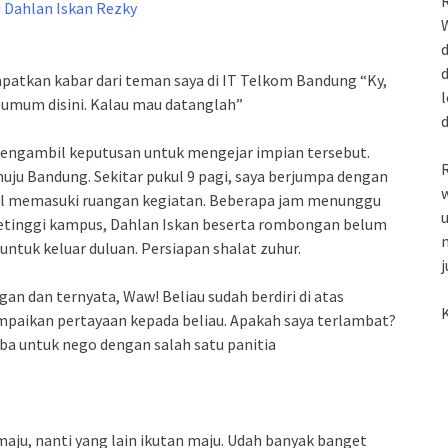
R
W
d
d
apatkan kabar dari teman saya di IT Telkom Bandung “Ky,
l
 umum disini. Kalau mau datanglah”
 mengambil keputusan untuk mengejar impian tersebut.
R
uju Bandung. Sekitar pukul 9 pagi, saya berjumpa dengan
w
l memasuki ruangan kegiatan. Beberapa jam menunggu
u
 petinggi kampus, Dahlan Iskan beserta rombongan belum
m
untuk keluar duluan. Persiapan shalat zuhur.
j
an dan ternyata, Waw! Beliau sudah berdiri di atas
K
paikan pertayaan kepada beliau. Apakah saya terlambat?
oba untuk nego dengan salah satu panitia
maju, nanti yang lain ikutan maju. Udah banyak banget