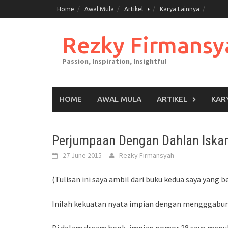
Skip
Home
Awal Mula
Artikel
Karya Lainnya
to
content
Rezky Firmansy
Passion, Inspiration, Insightful
HOME
AWAL MULA
ARTIKEL
KAR
Perjumpaan Dengan Dahlan Iskan
27 June 2015
Rezky Firmansyah
(Tulisan ini saya ambil dari buku kedua saya yang 
Inilah kekuatan nyata impian dengan mengggabung