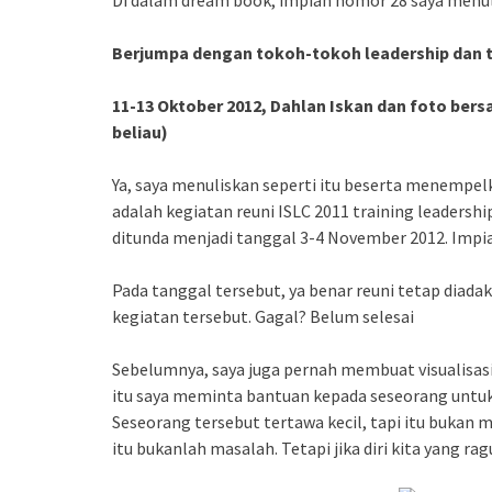
Di dalam dream book, impian nomor 28 saya menu
Berjumpa dengan tokoh-tokoh leadership dan to
11-13 Oktober 2012, Dahlan Iskan dan foto bers
beliau)
Ya, saya menuliskan seperti itu beserta menempe
adalah kegiatan reuni ISLC 2011 training leadership
ditunda menjadi tanggal 3-4 November 2012. Impia
Pada tanggal tersebut, ya benar reuni tetap diada
kegiatan tersebut. Gagal? Belum selesai
Sebelumnya, saya juga pernah membuat visualisasi,
itu saya meminta bantuan kepada seseorang untuk
Seseorang tersebut tertawa kecil, tapi itu bukan m
itu bukanlah masalah. Tetapi jika diri kita yang r