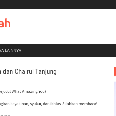
ah
YA LAINNYA
 dan Chairul Tanjung
berjudul What Amazing You)
kan keyakinan, syukur, dan ikhlas. Silahkan membaca!