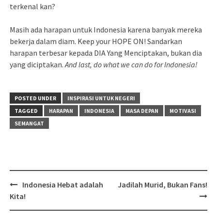
terkenal kan?
Masih ada harapan untuk Indonesia karena banyak mereka
bekerja dalam diam. Keep your HOPE ON! Sandarkan
harapan terbesar kepada DIA Yang Menciptakan, bukan dia
yang diciptakan.
And last, do what we can do for Indonesia!
POSTED UNDER
INSPIRASI UNTUK NEGERI
TAGGED
HARAPAN
INDONESIA
MASA DEPAN
MOTIVASI
SEMANGAT
Post
Indonesia Hebat adalah
Jadilah Murid, Bukan Fans!
navigation
Kita!