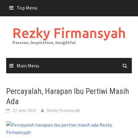
Skip
Top Menu
to
content
Rezky Firmansyah
Passion, Inspiration, Insightful
Main Menu
Percayalah, Harapan Ibu Pertiwi Masih
Ada
27 June 2015
Rezky Firmansyah