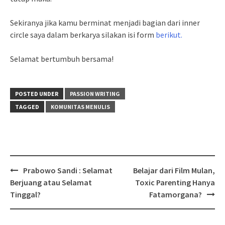
Sekiranya jika kamu berminat menjadi bagian dari inner
circle saya dalam berkarya silakan isi form
berikut.
Selamat bertumbuh bersama!
POSTED UNDER
PASSION WRITING
TAGGED
KOMUNITAS MENULIS
Post
Prabowo Sandi : Selamat
Belajar dari Film Mulan,
navigation
Berjuang atau Selamat
Toxic Parenting Hanya
Tinggal?
Fatamorgana?