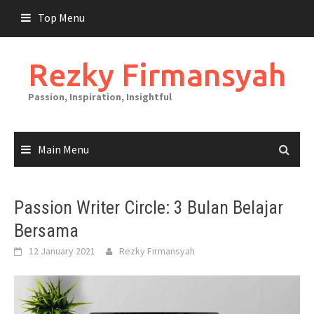
Skip
Top Menu
to
content
Rezky Firmansyah
Passion, Inspiration, Insightful
Main Menu
Passion Writer Circle: 3 Bulan Belajar
Bersama
12 January 2021
Rezky Firmansyah