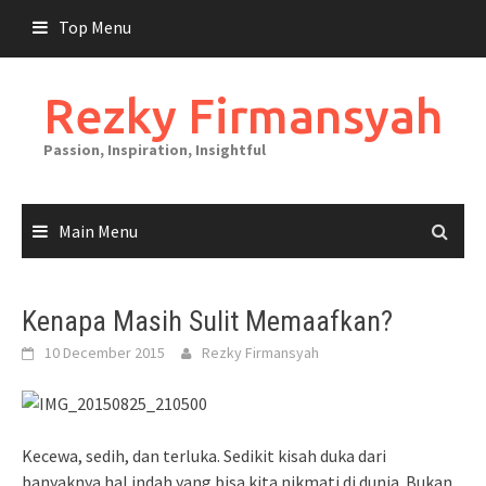
Skip
Top Menu
to
content
Rezky Firmansyah
Passion, Inspiration, Insightful
Main Menu
Kenapa Masih Sulit Memaafkan?
10 December 2015
Rezky Firmansyah
Kecewa, sedih, dan terluka. Sedikit kisah duka dari
banyaknya hal indah yang bisa kita nikmati di dunia. Bukan