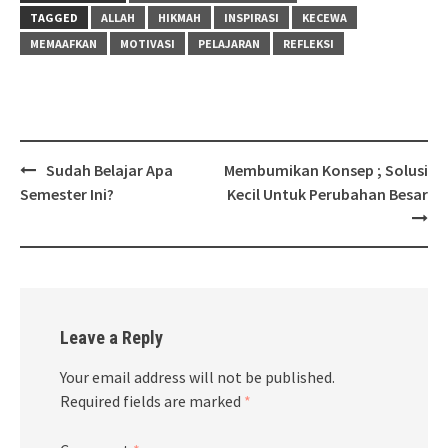
TAGGED
ALLAH
HIKMAH
INSPIRASI
KECEWA
MEMAAFKAN
MOTIVASI
PELAJARAN
REFLEKSI
Post
Sudah Belajar Apa
Membumikan Konsep ; Solusi
navigation
Semester Ini?
Kecil Untuk Perubahan Besar
Leave a Reply
Your email address will not be published.
Required fields are marked
*