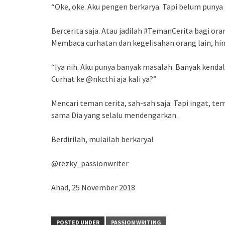
“Oke, oke. Aku pengen berkarya. Tapi belum punya 
Bercerita saja. Atau jadilah #TemanCerita bagi oran
Membaca curhatan dan kegelisahan orang lain, hin
“Iya nih. Aku punya banyak masalah. Banyak kendal
Curhat ke @nkcthi aja kali ya?”
Mencari teman cerita, sah-sah saja. Tapi ingat, 
sama Dia yang selalu mendengarkan.
Berdirilah, mulailah berkarya!
@rezky_passionwriter
Ahad, 25 November 2018
POSTED UNDER
PASSION WRITING