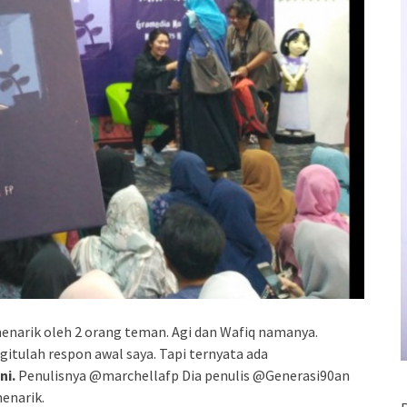
menarik oleh 2 orang teman. Agi dan Wafiq namanya.
itulah respon awal saya. Tapi ternyata ada
ni.
Penulisnya @marchellafp Dia penulis @Generasi90an
enarik.