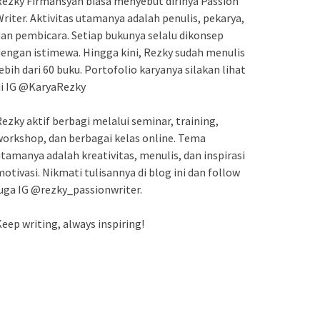
ezky Firmansyah biasa menyebut dirinya Passion
riter. Aktivitas utamanya adalah penulis, pekarya,
an pembicara. Setiap bukunya selalu dikonsep
engan istimewa. Hingga kini, Rezky sudah menulis
ebih dari 60 buku. Portofolio karyanya silakan lihat
di IG @KaryaRezky
ezky aktif berbagi melalui seminar, training,
orkshop, dan berbagai kelas online. Tema
tamanya adalah kreativitas, menulis, dan inspirasi
otivasi. Nikmati tulisannya di blog ini dan follow
uga IG @rezky_passionwriter.
eep writing, always inspiring!