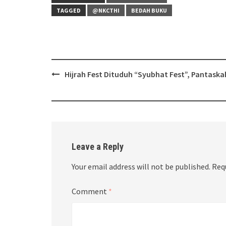
TAGGED
@NKCTHI
BEDAH BUKU
Post
Hijrah Fest Dituduh “Syubhat Fest”, Pantaska
navigation
Leave a Reply
Your email address will not be published.
Req
Comment
*