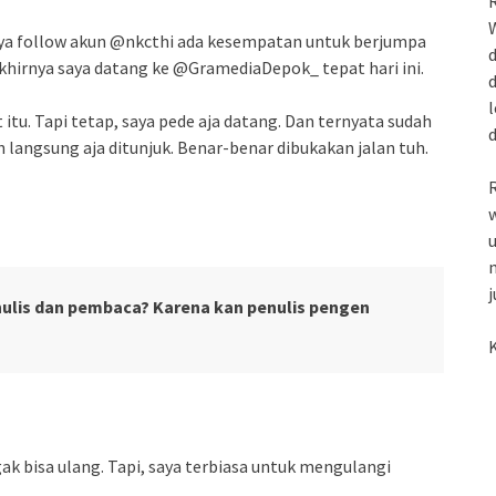
R
W
aya follow akun @nkcthi ada kesempatan untuk berjumpa
d
 Akhirnya saya datang ke @GramediaDepok_ tepat hari ini.
d
l
 itu. Tapi tetap, saya pede aja datang. Dan ternyata sudah
 langsung aja ditunjuk. Benar-benar dibukakan jalan tuh.
R
w
u
m
j
lis dan pembaca? Karena kan penulis pengen
K
k bisa ulang. Tapi, saya terbiasa untuk mengulangi