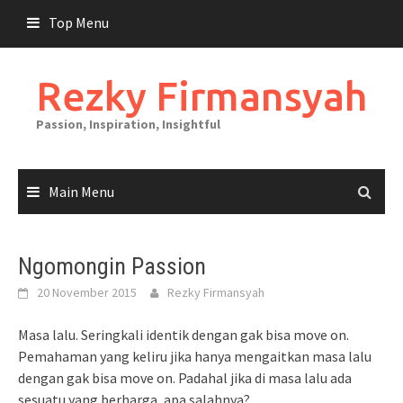
Skip
Top Menu
to
content
Rezky Firmansyah
Passion, Inspiration, Insightful
Main Menu
Ngomongin Passion
20 November 2015
Rezky Firmansyah
Masa lalu. Seringkali identik dengan gak bisa move on.
Pemahaman yang keliru jika hanya mengaitkan masa lalu
dengan gak bisa move on. Padahal jika di masa lalu ada
sesuatu yang berharga, apa salahnya?