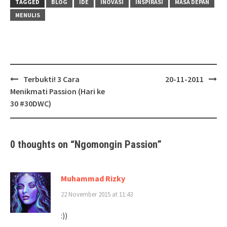
TAGGED
BLOG
IDE
INOVASI
INSPIRASI
MASA DEPAN
MENULIS
Post
Terbukti! 3 Cara
20-11-2011
navigation
Menikmati Passion (Hari ke
30 #30DWC)
0 thoughts on “
Ngomongin Passion
”
Muhammad Rizky
22 November 2015 at 11:43
:))