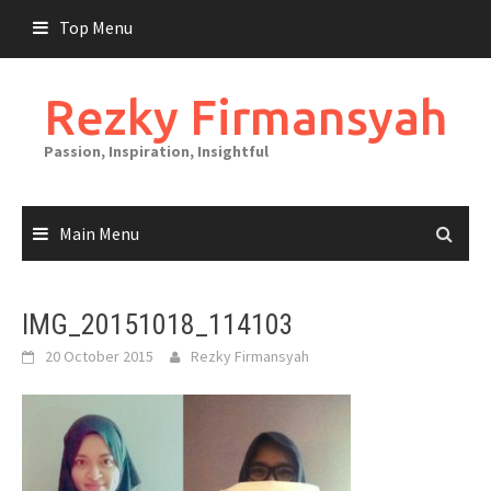
Skip
Top Menu
to
content
Rezky Firmansyah
Passion, Inspiration, Insightful
Main Menu
IMG_20151018_114103
20 October 2015
Rezky Firmansyah