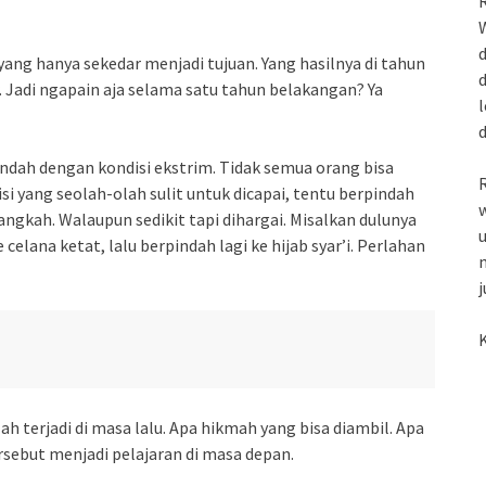
R
W
d
yang hanya sekedar menjadi tujuan. Yang hasilnya di tahun
d
ar. Jadi ngapain aja selama satu tahun belakangan? Ya
l
ndah dengan kondisi ekstrim. Tidak semua orang bisa
R
i yang seolah-olah sulit untuk dicapai, tentu berpindah
w
angkah. Walaupun sedikit tapi dihargai. Misalkan dulunya
u
elana ketat, lalu berpindah lagi ke hijab syar’i. Perlahan
m
j
K
h terjadi di masa lalu. Apa hikmah yang bisa diambil. Apa
rsebut menjadi pelajaran di masa depan.