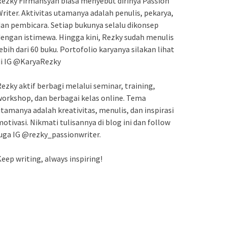
ezky Firmansyah biasa menyebut dirinya Passion
riter. Aktivitas utamanya adalah penulis, pekarya,
an pembicara. Setiap bukunya selalu dikonsep
engan istimewa. Hingga kini, Rezky sudah menulis
ebih dari 60 buku. Portofolio karyanya silakan lihat
di IG @KaryaRezky
ezky aktif berbagi melalui seminar, training,
orkshop, dan berbagai kelas online. Tema
tamanya adalah kreativitas, menulis, dan inspirasi
otivasi. Nikmati tulisannya di blog ini dan follow
uga IG @rezky_passionwriter.
eep writing, always inspiring!