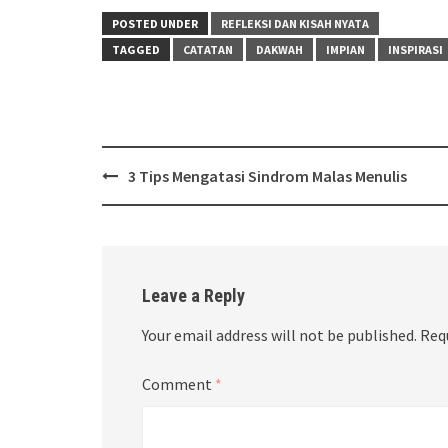
POSTED UNDER
REFLEKSI DAN KISAH NYATA
TAGGED
CATATAN
DAKWAH
IMPIAN
INSPIRASI
Post
3 Tips Mengatasi Sindrom Malas Menulis
navigation
Leave a Reply
Your email address will not be published.
Req
Comment
*