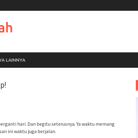
ah
YA LAINNYA
Up!
berganti hari. Dan begitu seterusnya. Ya waktu memang
an ini waktu juga berjalan.