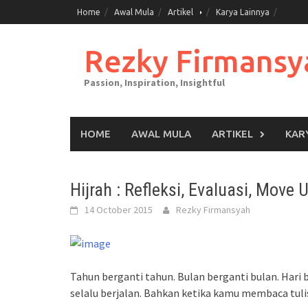
Skip
Home
Awal Mula
Artikel
Karya Lainnya
to
content
Rezky Firmansy
Passion, Inspiration, Insightful
HOME
AWAL MULA
ARTIKEL
KAR
Hijrah : Refleksi, Evaluasi, Move 
14 October 2015
Rezky Firmansyah
Tahun berganti tahun. Bulan berganti bulan. Hari 
selalu berjalan. Bahkan ketika kamu membaca tulis