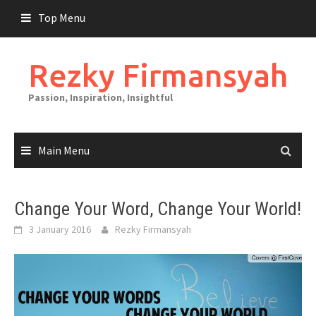
Skip
Top Menu
to
content
Rezky Firmansyah
Passion, Inspiration, Insightful
Main Menu
Change Your Word, Change Your World!
3 January 2016
Rezky Firmansyah