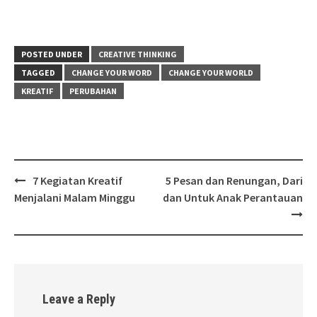
POSTED UNDER
CREATIVE THINKING
TAGGED
CHANGE YOUR WORD
CHANGE YOUR WORLD
KREATIF
PERUBAHAN
Post
7 Kegiatan Kreatif
5 Pesan dan Renungan, Dari
navigation
Menjalani Malam Minggu
dan Untuk Anak Perantauan
Leave a Reply