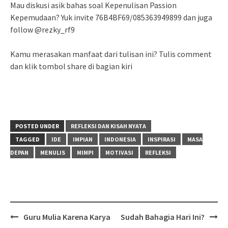
Mau diskusi asik bahas soal Kepenulisan Passion
Kepemudaan? Yuk invite 76B4BF69/085363949899 dan juga
follow @rezky_rf9
Kamu merasakan manfaat dari tulisan ini? Tulis comment
dan klik tombol share di bagian kiri
POSTED UNDER
REFLEKSI DAN KISAH NYATA
TAGGED
IDE
IMPIAN
INDONESIA
INSPIRASI
MASA
DEPAN
MENULIS
MIMPI
MOTIVASI
REFLEKSI
Post
Guru Mulia Karena Karya
Sudah Bahagia Hari Ini?
navigation