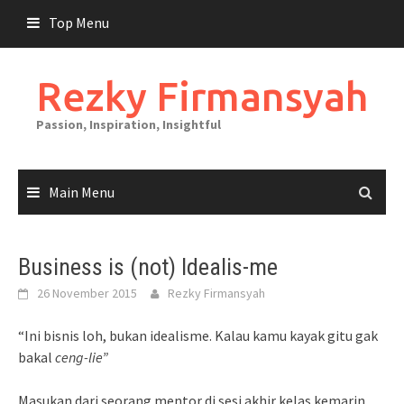
Skip
Top Menu
to
content
Rezky Firmansyah
Passion, Inspiration, Insightful
Main Menu
Business is (not) Idealis-me
26 November 2015
Rezky Firmansyah
“Ini bisnis loh, bukan idealisme. Kalau kamu kayak gitu gak
bakal
ceng-lie”
Masukan dari seorang mentor di sesi akhir kelas kemarin