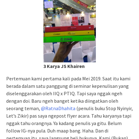
3 Karya JS Khairen
Pertemuan kami pertama kali pada Mei 2019. Saat itu kami
berada dalam satu panggung di seminar kepenulisan yang
diselenggarakan oleh IIQ x PTIQ. Tapi saya nggak ngeh
dengan doi. Baru ngeh banget ketika diingatkan oleh
seorang teman,
@RatnaDhahita
(penulis buku Stop Nyinyir,
Let’s Zikir) pas saya ngepost flyer acara. Tahu karyanya tapi
nggak tahu orangnya. Ya kadang penulis ya gitu. Belum
follow IG-nya pula. Duh maap bang. Haha. Dan di
pertemuan itu, saya langsung beli bukunya, Kami (Bukan)