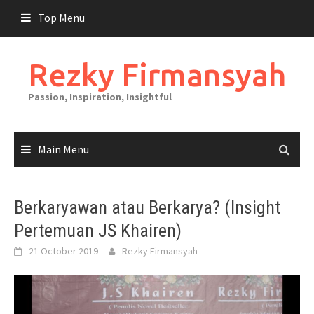
Skip
Top Menu
to
content
Rezky Firmansyah
Passion, Inspiration, Insightful
Main Menu
Berkaryawan atau Berkarya? (Insight
Pertemuan JS Khairen)
21 October 2019
Rezky Firmansyah