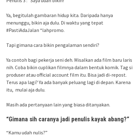
Penulis 3 : “Saya udah bikin!”
Ya, begitulah gambaran hidup kita. Daripada hanya
menunggu, bikin aja dulu. Di waktu yang tepat
#PastiAdaJalan *lahpromo.
Tapi gimana cara bikin pengalaman sendiri?
Ya contoh bagi pekerja seni deh. Misalkan ada film baru laris
nih. Coba bikin cuplikan filmnya dalam bentuk komik. Tag si
produser atau official account film itu. Bisa jadi di-repost.
Terus apa lagi? Ya ada banyak peluang lagi di depan. Karena
itu, mulai aja dulu.
Masih ada pertanyaan lain yang biasa ditanyakan.
“Gimana sih caranya jadi penulis kayak abang?”
“Kamu udah nulis?”