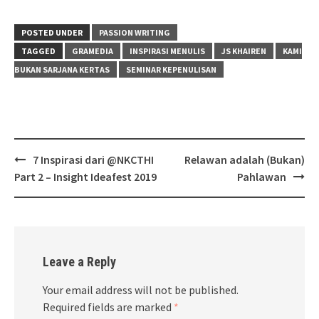
POSTED UNDER
PASSION WRITING
TAGGED
GRAMEDIA
INSPIRASI MENULIS
JS KHAIREN
KAMI
BUKAN SARJANA KERTAS
SEMINAR KEPENULISAN
Post
7 Inspirasi dari @NKCTHI
Relawan adalah (Bukan)
navigation
Part 2 – Insight Ideafest 2019
Pahlawan
Leave a Reply
Your email address will not be published.
Required fields are marked
*