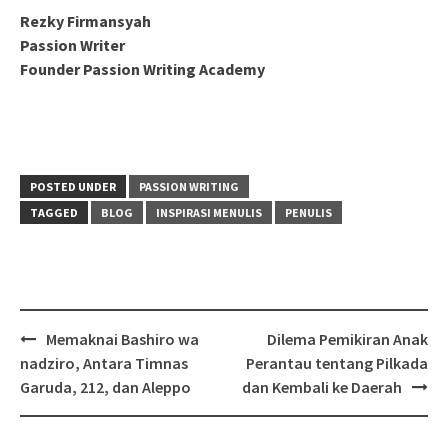
Rezky Firmansyah
Passion Writer
Founder Passion Writing Academy
POSTED UNDER
PASSION WRITING
TAGGED
BLOG
INSPIRASI MENULIS
PENULIS
Post
Memaknai Bashiro wa
Dilema Pemikiran Anak
navigation
nadziro, Antara Timnas
Perantau tentang Pilkada
Garuda, 212, dan Aleppo
dan Kembali ke Daerah