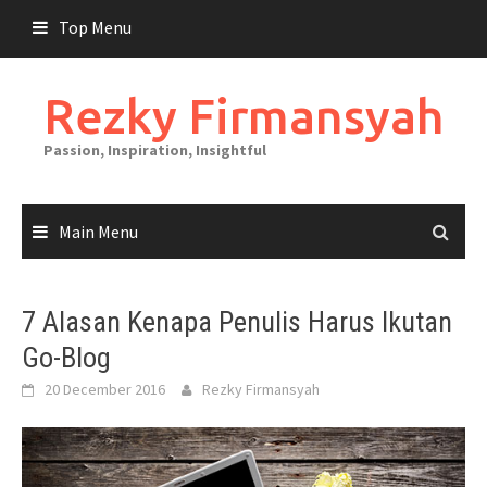
Skip
Top Menu
to
content
Rezky Firmansyah
Passion, Inspiration, Insightful
Main Menu
7 Alasan Kenapa Penulis Harus Ikutan
Go-Blog
20 December 2016
Rezky Firmansyah