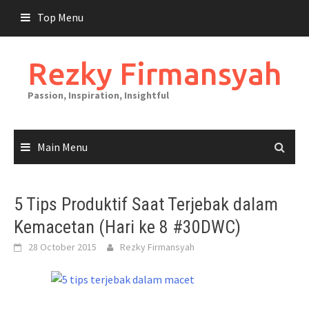
Skip
Top Menu
to
content
Rezky Firmansyah
Passion, Inspiration, Insightful
Main Menu
5 Tips Produktif Saat Terjebak dalam
Kemacetan (Hari ke 8 #30DWC)
28 October 2015
Rezky Firmansyah