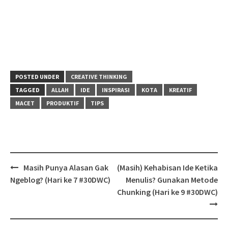
POSTED UNDER
CREATIVE THINKING
TAGGED
ALLAH
IDE
INSPIRASI
KOTA
KREATIF
MACET
PRODUKTIF
TIPS
Post
Masih Punya Alasan Gak
(Masih) Kehabisan Ide Ketika
navigation
Ngeblog? (Hari ke 7 #30DWC)
Menulis? Gunakan Metode
Chunking (Hari ke 9 #30DWC)