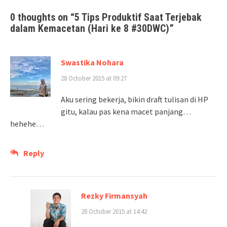
0 thoughts on “
5 Tips Produktif Saat Terjebak
dalam Kemacetan (Hari ke 8 #30DWC)
”
Swastika Nohara
28 October 2015 at 09:27
Aku sering bekerja, bikin draft tulisan di HP
gitu, kalau pas kena macet panjang…
hehehe…
Reply
Rezky Firmansyah
28 October 2015 at 14:42