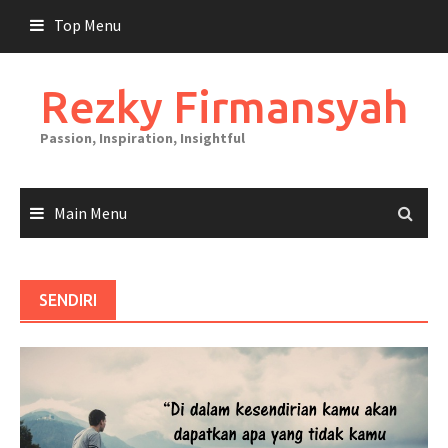
Skip
Top Menu
to
content
Rezky Firmansyah
Passion, Inspiration, Insightful
Main Menu
SENDIRI