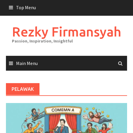
Skip
Top Menu
to
content
Rezky Firmansyah
Passion, Inspiration, Insightful
Main Menu
PELAWAK