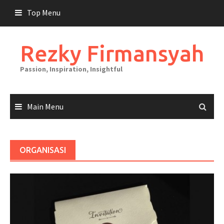
Skip
Top Menu
to
content
Rezky Firmansyah
Passion, Inspiration, Insightful
Main Menu
ORGANISASI