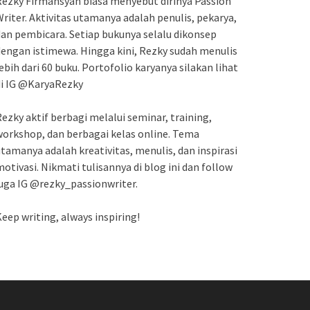
ezky Firmansyah biasa menyebut dirinya Passion
riter. Aktivitas utamanya adalah penulis, pekarya,
an pembicara. Setiap bukunya selalu dikonsep
engan istimewa. Hingga kini, Rezky sudah menulis
ebih dari 60 buku. Portofolio karyanya silakan lihat
di IG @KaryaRezky
ezky aktif berbagi melalui seminar, training,
orkshop, dan berbagai kelas online. Tema
tamanya adalah kreativitas, menulis, dan inspirasi
otivasi. Nikmati tulisannya di blog ini dan follow
uga IG @rezky_passionwriter.
eep writing, always inspiring!