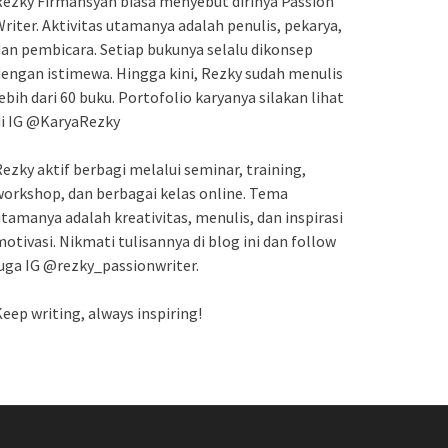
ezky Firmansyah biasa menyebut dirinya Passion
riter. Aktivitas utamanya adalah penulis, pekarya,
an pembicara. Setiap bukunya selalu dikonsep
engan istimewa. Hingga kini, Rezky sudah menulis
ebih dari 60 buku. Portofolio karyanya silakan lihat
di IG @KaryaRezky
ezky aktif berbagi melalui seminar, training,
orkshop, dan berbagai kelas online. Tema
tamanya adalah kreativitas, menulis, dan inspirasi
otivasi. Nikmati tulisannya di blog ini dan follow
uga IG @rezky_passionwriter.
eep writing, always inspiring!