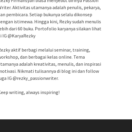
ezky Firmansyah biasa menyebut dirinya Passion
riter. Aktivitas utamanya adalah penulis, pekarya,
an pembicara. Setiap bukunya selalu dikonsep
engan istimewa. Hingga kini, Rezky sudah menulis
ebih dari 60 buku. Portofolio karyanya silakan lihat
di IG @KaryaRezky
ezky aktif berbagi melalui seminar, training,
orkshop, dan berbagai kelas online. Tema
tamanya adalah kreativitas, menulis, dan inspirasi
otivasi. Nikmati tulisannya di blog ini dan follow
uga IG @rezky_passionwriter.
eep writing, always inspiring!