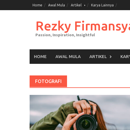
Skip
Home
Awal Mula
Artikel
Karya Lainnya
to
content
Rezky Firmansy
Passion, Inspiration, Insightful
HOME
AWAL MULA
ARTIKEL
KAR
FOTOGRAFI