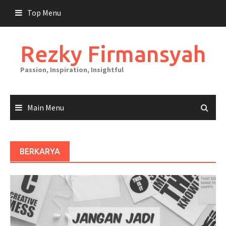
Skip
Top Menu
to
content
Rezky Firmansyah
Passion, Inspiration, Insightful
Main Menu
BERKARYA